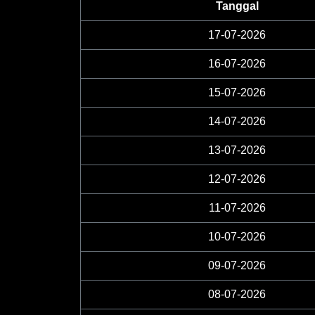
Tanggal
17-07-2026
16-07-2026
15-07-2026
14-07-2026
13-07-2026
12-07-2026
11-07-2026
10-07-2026
09-07-2026
08-07-2026