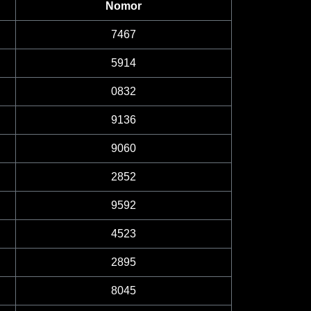
Nomor
7467
5914
0832
9136
9060
2852
9592
4523
2895
8045