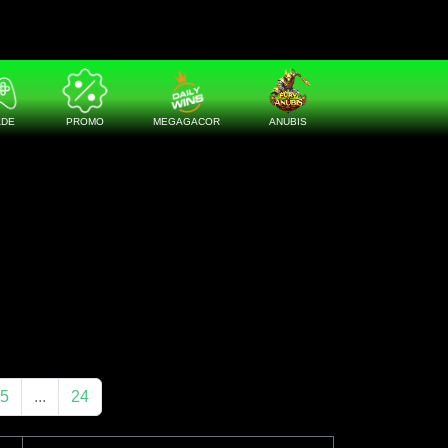
ADE
PROMO
MEGAGACOR
ANUBIS
5
...
24