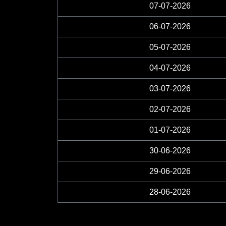
07-07-2026
06-07-2026
05-07-2026
04-07-2026
03-07-2026
02-07-2026
01-07-2026
30-06-2026
29-06-2026
28-06-2026