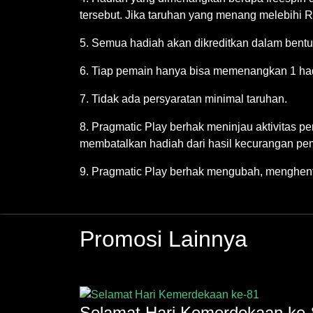
tersebut. Jika taruhan yang menang melebihi Rp
5. Semua hadiah akan dikreditkan dalam bentuk
6. Tiap pemain hanya bisa memenangkan 1 had
7. Tidak ada persyaratan minimal taruhan.
8. Pragmatic Play berhak meninjau aktivitas 
membatalkan hadiah dari hasil kecurangan pem
9. Pragmatic Play berhak mengubah, menghent
Promosi Lainnya
Selamat Hari Kemerdekaan ke-