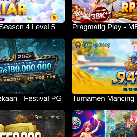
eason 4 Level 5
Pragmatig Play - 
aan - Festival PG
Turnamen Mancing 