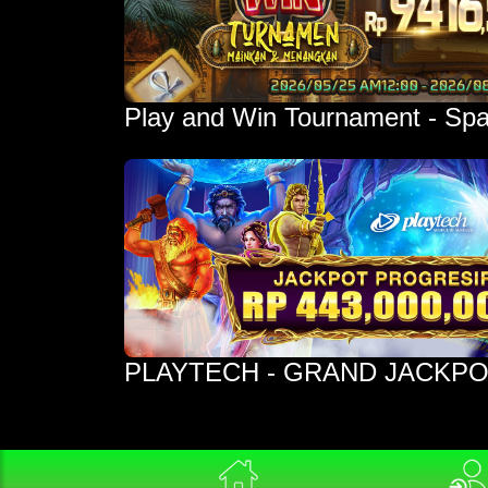
Play and Win Tournament - Sp
PLAYTECH - GRAND JACKP