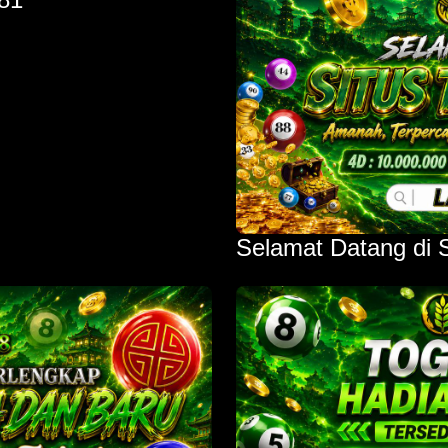
Selamat Datang di