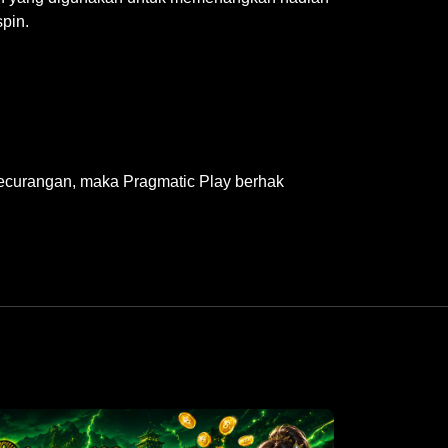
spin.
kecurangan, maka Pragmatic Play berhak