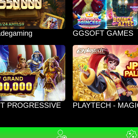
adegaming
GGSOFT GAMES
OT PROGRESSIVE
PLAYTECH - MAG