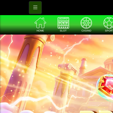
HOME
SLOT
CASINO
SPOR