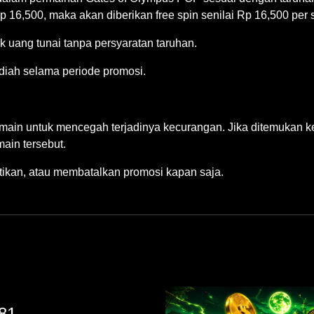
 16,500, maka akan diberikan free spin senilai Rp 16,500 per 
 uang tunai tanpa persyaratan taruhan.
iah selama periode promosi.
pemain untuk mencegah terjadinya kecurangan. Jika ditemukan 
ain tersebut.
ikan, atau membatalkan promosi kapan saja.
81