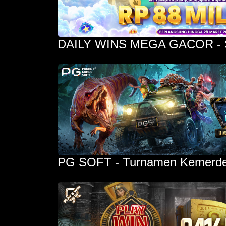
DAILY WINS MEGA GACOR - S
PG SOFT - Turnamen Kemerdek