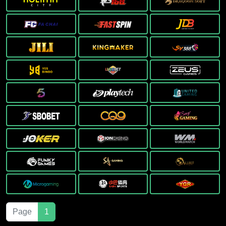
Page
1