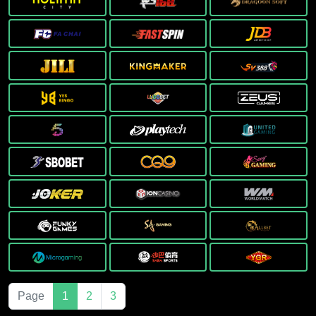
Page
1
2
3